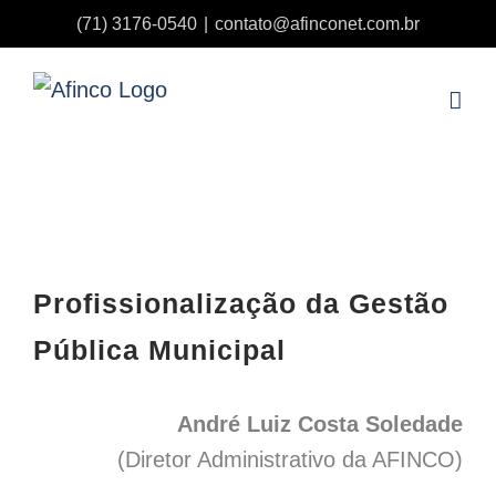
Ir
(71) 3176-0540
|
contato@afinconet.com.br
para
o
conteúdo
View
Larger
Profissionalização da Gestão
Image
Pública Municipal
André Luiz Costa Soledade
(Diretor Administrativo da AFINCO)