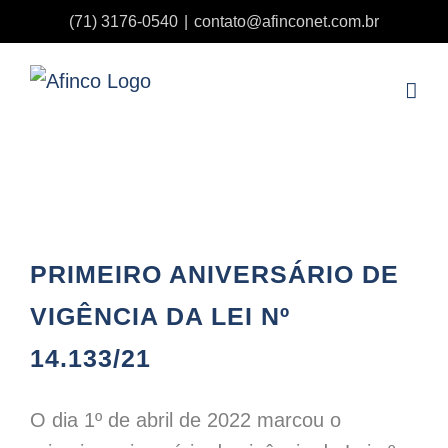
Ir
(71) 3176-0540
|
contato@afinconet.com.br
para
o
conteúdo
PRIMEIRO ANIVERSÁRIO DE VIGÊNCIA DA LEI Nº 14.133/21
PRIMEIRO ANIVERSÁRIO DE
VIGÊNCIA DA LEI Nº
14.133/21
O dia 1º de abril de 2022 marcou o