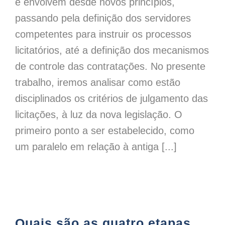
e envolvem desde novos princípios,
passando pela definição dos servidores
competentes para instruir os processos
licitatórios, até a definição dos mecanismos
de controle das contratações. No presente
trabalho, iremos analisar como estão
disciplinados os critérios de julgamento das
licitações, à luz da nova legislação. O
primeiro ponto a ser estabelecido, como
um paralelo em relação à antiga [...]
Quais são as quatro etapas do ciclo orçamentário?
Quais são as quatro etapas