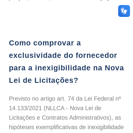
Como comprovar a exclusividade do fornecedor para a inexigibilidade na Nova Lei de Licitações?
Como comprovar a
exclusividade do fornecedor
para a inexigibilidade na Nova
Lei de Licitações?
Previsto no artigo art. 74 da Lei Federal nº
14.133/2021 (NLLCA - Nova Lei de
Licitações e Contratos Administrativos), as
hipóteses exemplificativas de inexigibilidade