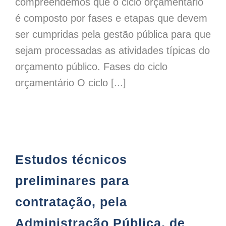
compreendemos que o ciclo orçamentário
é composto por fases e etapas que devem
ser cumpridas pela gestão pública para que
sejam processadas as atividades típicas do
orçamento público. Fases do ciclo
orçamentário O ciclo [...]
Estudos técnicos preliminares para contratação, pela Administração Pública, de serviços, ou para aquisição de bens: breves observações
Estudos técnicos
preliminares para
contratação, pela
Administração Pública, de