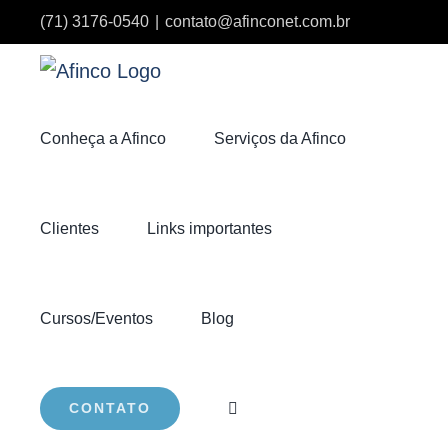
Ir
(71) 3176-0540
|
contato@afinconet.com.br
para
o
conteúdo
Conheça a Afinco
Serviços da Afinco
Clientes
Links importantes
Cursos/Eventos
Blog
CONTATO