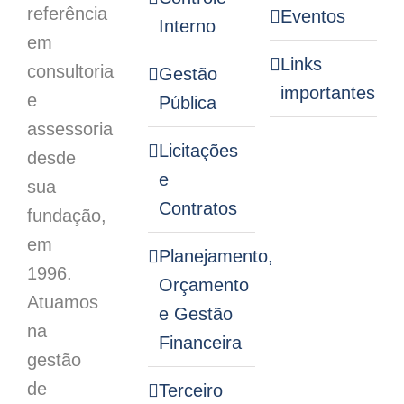
referência
Eventos
Interno
em
Links
consultoria
Gestão
importantes
e
Pública
assessoria
Licitações
desde
e
sua
Contratos
fundação,
em
Planejamento,
1996.
Orçamento
Atuamos
e Gestão
na
Financeira
gestão
de
Terceiro