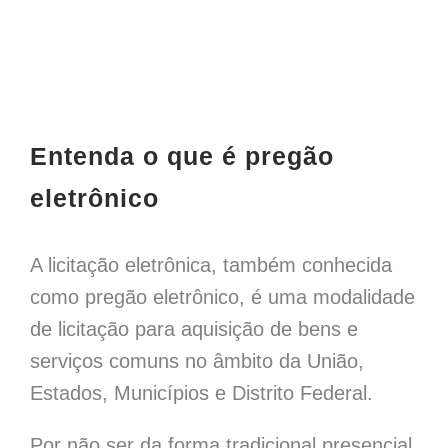
View
Larger
Entenda o que é pregão
Image
eletrônico
A licitação eletrônica, também conhecida
como pregão eletrônico, é uma modalidade
de licitação para aquisição de bens e
serviços comuns no âmbito da União,
Estados, Municípios e Distrito Federal.
Por não ser da forma tradicional presencial,