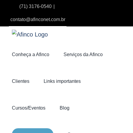
Ir
(71) 3176-0540
|
para
contato@afinconet.com.br
o
conteúdo
Conheça a Afinco
Serviços da Afinco
Clientes
Links importantes
Cursos/Eventos
Blog