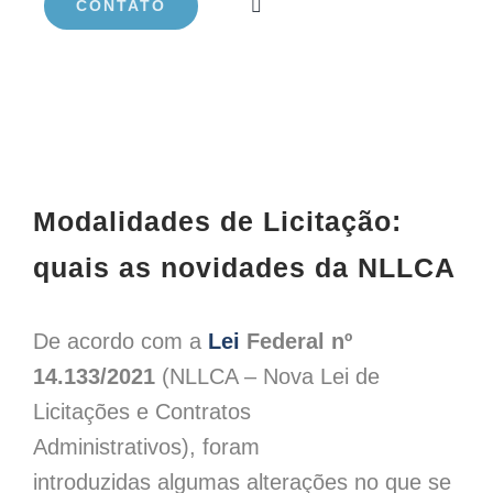
CONTATO
View
Larger
Modalidades de Licitação:
Image
quais as novidades da NLLCA
De acordo com a
Le
i
Federal nº
14.133/2021
(NLLCA – Nova Lei de
Licitações e Contratos
Administrativos),
foram
introduzidas
algumas alterações no que se