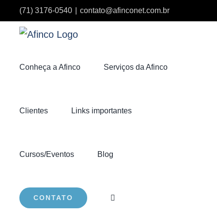
Ir
(71) 3176-0540
|
contato@afinconet.com.br
para
o
conteúdo
Conheça a Afinco
Serviços da Afinco
Clientes
Links importantes
Cursos/Eventos
Blog
CONTATO