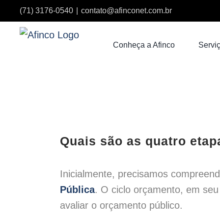
Ir
(71) 3176-0540
|
contato@afinconet.com.br
para
o
Conheça a Afinco
Serviç
conteúdo
View
Larger
Quais são as quatro etap
Image
Inicialmente, precisamos compreende
Pública
. O ciclo orçamento, em seu 
avaliar o orçamento público.