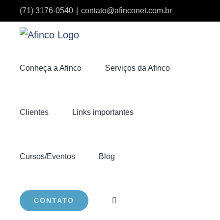
Ir
(71) 3176-0540
|
contato@afinconet.com.br
para
o
conteúdo
Conheça a Afinco
Serviços da Afinco
Clientes
Links importantes
Cursos/Eventos
Blog
CONTATO