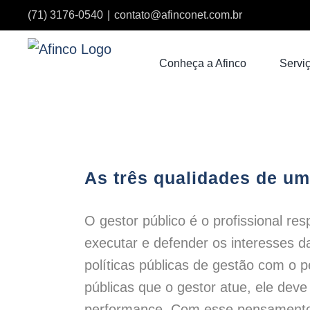
Ir
(71) 3176-0540
|
contato@afinconet.com.br
para
o
Conheça a Afinco
Serviç
conteúdo
As três qualidades de um
O gestor público é o profissional re
executar e defender os interesses d
políticas públicas de gestão com o 
públicas que o gestor atue, ele deve
performance. Com esse pensamento,