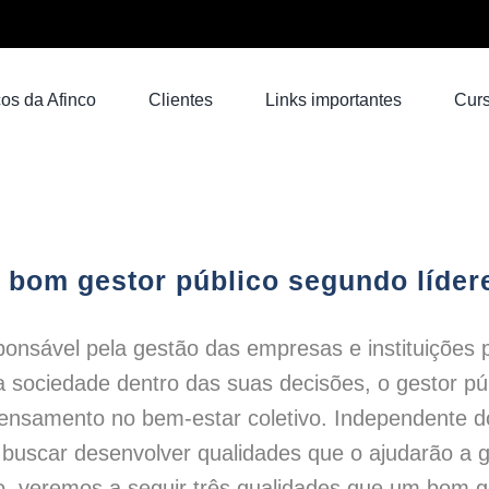
os da Afinco
Clientes
Links importantes
Cur
 bom gestor público segundo líder
sponsável pela gestão das empresas e instituições
a sociedade dentro das suas decisões, o gestor pú
pensamento no bem-estar coletivo. Independente d
 buscar desenvolver qualidades que o ajudarão a g
 veremos a seguir três qualidades que um bom ge