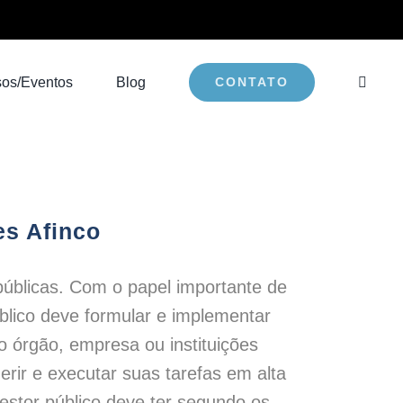
sos/Eventos
Blog
CONTATO
es Afinco
 públicas. Com o papel importante de
blico deve formular e implementar
o órgão, empresa ou instituições
erir e executar suas tarefas em alta
stor público deve ter segundo os