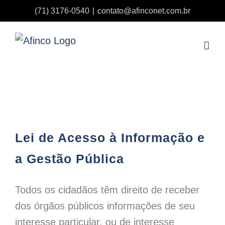
Ir
(71) 3176-0540
|
contato@afinconet.com.br
para
o
conteúdo
Lei de Acesso à Informação e a Gestão Pública
Lei de Acesso à Informação e
a Gestão Pública
Todos os cidadãos têm direito de receber
dos órgãos públicos informações de seu
interesse particular, ou de interesse