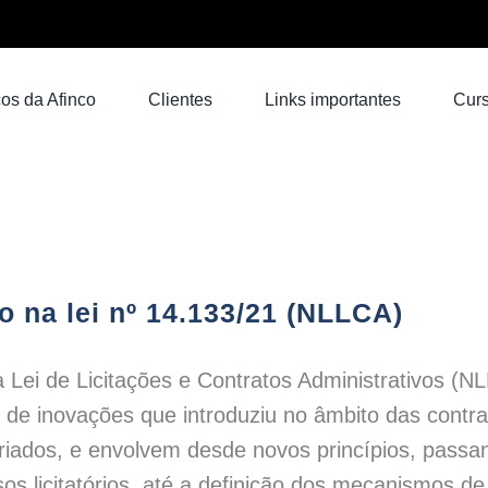
os da Afinco
Clientes
Links importantes
Cur
o na lei nº 14.133/21 (NLLCA)
a Lei de Licitações e Contratos Administrativos (
 de inovações que introduziu no âmbito das contr
iados, e envolvem desde novos princípios, passan
os licitatórios, até a definição dos mecanismos de