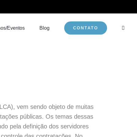
sos/Eventos
Blog
CONTATO
NLLCA), vem sendo objeto de muitas
atações públicas. Os temas dessas
do pela definição dos servidores
 controle das contratações. No