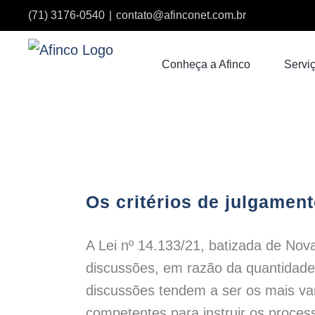
Ir
(71) 3176-0540
|
contato@afinconet.com.br
para
o
Conheça a Afinco
Serviç
conteúdo
Os critérios de julgament
A Lei nº 14.133/21, batizada de Nov
discussões, em razão da quantidade
discussões tendem a ser os mais var
competentes para instruir os process