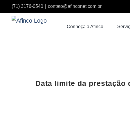
Ir
(71) 3176-0540
|
contato@afinconet.com.br
para
o
Conheça a Afinco
Serviç
conteúdo
View
Larger
Data limite da prestação 
Image