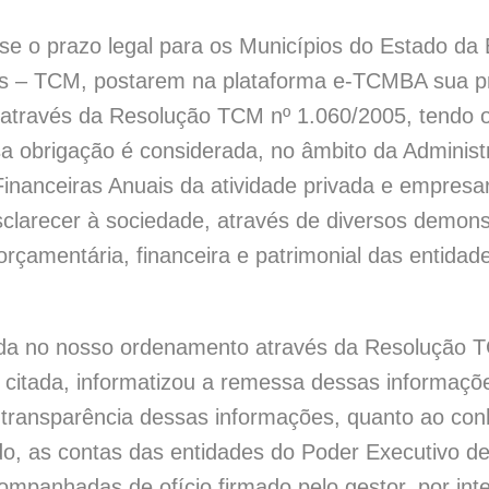
e o prazo legal para os Municípios do Estado da Ba
os – TCM, postarem na plataforma e-TCMBA sua pre
 através da Resolução TCM nº 1.060/2005, tendo o
sa obrigação é considerada, no âmbito da Administ
anceiras Anuais da atividade privada e empresaria
clarecer à sociedade, através de diversos demonst
orçamentária, financeira e patrimonial das entidade
da no nosso ordenamento através da Resolução TC
itada, informatizou a remessa dessas informações
 transparência dessas informações, quanto ao conh
do, as contas das entidades do Poder Executivo 
companhadas de ofício firmado pelo gestor, por in