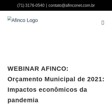
Ir
(71) 3176-0540
|
contato@afinconet.com.br
para
o
conteúdo
View
Larger
WEBINAR AFINCO:
Image
Orçamento Municipal de 2021:
Impactos econômicos da
pandemia