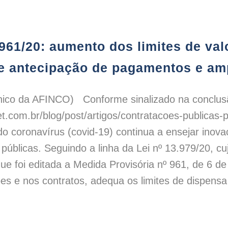
61/20: aumento dos limites de valores para dispensas de licitação, possibilidade de antecipação de pagame
1/20: aumento dos limites de val
 de antecipação de pagamentos e a
cnico da AFINCO) Conforme sinalizado na conclusã
et.com.br/blog/post/artigos/contratacoes-publicas-p
o coronavírus (covid-19) continua a ensejar inova
públicas. Seguindo a linha da Lei nº 13.979/20, cuj
que foi editada a Medida Provisória nº 961, de 6 d
s e nos contratos, adequa os limites de dispensa 