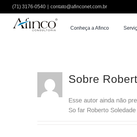
Ir
(71) 3176-0540
|
contato@afinconet.com.br
para
o
Conheça a Afinco
Serviç
conteúdo
Sobre
Rober
Esse autor ainda não pr
So far Roberto Soledade 