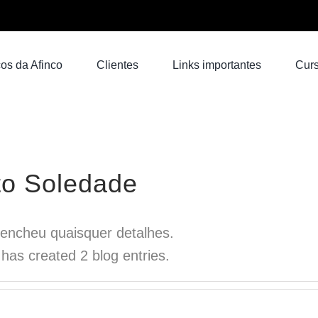
os da Afinco
Clientes
Links importantes
Cur
to Soledade
eencheu quaisquer detalhes.
has created 2 blog entries.