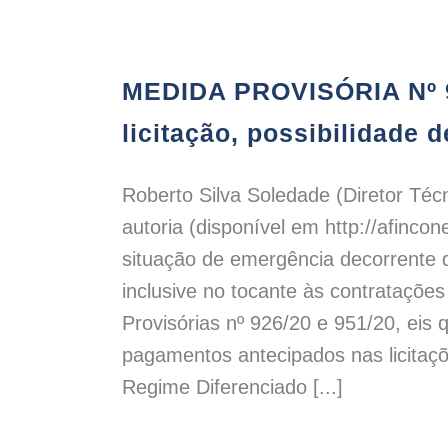
MEDIDA PROVISÓRIA Nº 9
MEDIDA PROVISÓRIA Nº 96
licitação, possibilidade
Roberto Silva Soledade (Diretor Té
autoria (disponível em http://afincon
situação de emergência decorrente d
inclusive no tocante às contratações 
Provisórias nº 926/20 e 951/20, eis 
pagamentos antecipados nas licitaçõe
Regime Diferenciado [...]