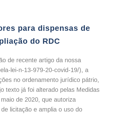
ntos e ampliação do RDC
ores para dispensas de
mpliação do RDC
o de recente artigo da nossa
ela-lei-n-13-979-20-covid-19/), a
ções no ordenamento jurídico pátrio,
o texto já foi alterado pelas Medidas
e maio de 2020, que autoriza
de licitação e amplia o uso do