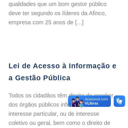
qualidades que um bom gestor público
deve ter segundo os líderes da Afinco,
empresa com 25 anos de [...]
Lei de Acesso à Informação e a Gestão Pública
Lei de Acesso à Informação e
a Gestão Pública
Todos os cidadãos têm direito de receber
dos órgãos públicos informações de seu
interesse particular, ou de interesse
coletivo ou geral, bem como o direito de