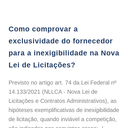
Como comprovar a exclusividade do fornecedor para a inexigibilidade na Nova Lei de Licitações?
Como comprovar a
exclusividade do fornecedor
para a inexigibilidade na Nova
Lei de Licitações?
Previsto no artigo art. 74 da Lei Federal nº
14.133/2021 (NLLCA - Nova Lei de
Licitações e Contratos Administrativos), as
hipóteses exemplificativas de inexigibilidade
de licitação, quando inviável a competição,